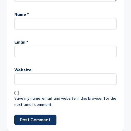
Name
*
A
l
Email
*
t
e
r
n
Website
a
t
i
v
Save my name, email, and website in this browser for the
e
next time I comment.
: